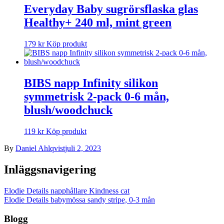
Everyday Baby sugrörsflaska glas
Healthy+ 240 ml, mint green
179
kr
Köp produkt
BIBS napp Infinity silikon
symmetrisk 2-pack 0-6 mån,
blush/woodchuck
119
kr
Köp produkt
By
Daniel Ahlqvist
juli 2, 2023
Inläggsnavigering
Elodie Details napphållare Kindness cat
Elodie Details babymössa sandy stripe, 0-3 mån
Blogg