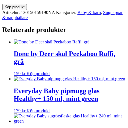
Köp produkt
Artikelnr:
130150159190NA
Kategorier:
Baby & barn
,
Sugnappar
& napphållare
Relaterade produkter
Done by Deer skål Peekaboo Raffi,
grå
159
kr
Köp produkt
Everyday Baby pipmugg glas
Healthy+ 150 ml, mint green
179
kr
Köp produkt