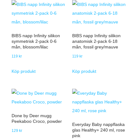
BIBS napp Infinity silikon
BIBS napp Infinity silikon
symmetrisk 2-pack 0-6
anatomisk 2-pack 6-18
mån, blossom/lilac
mån, fossil grey/mauve
119
kr
119
kr
Köp produkt
Köp produkt
Done by Deer mugg
Peekaboo Croco, powder
Everyday Baby nappflaska
glas Healthy+ 240 ml, rose
129
kr
pink