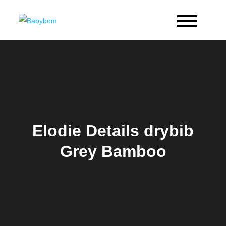
Skip
to
Babybom
Allt kring barn
content
Elodie Details drybib
Grey Bamboo