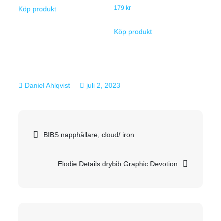
179
kr
Köp produkt
Köp produkt
juli 2, 2023
Inläggsnavigering
BIBS napphållare, cloud/ iron
Elodie Details drybib Graphic Devotion