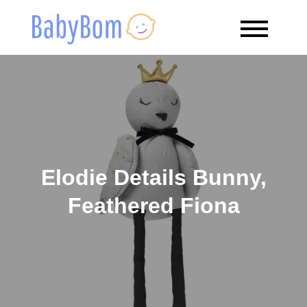
Skip
to
Babybom
Allt kring barn
content
Elodie Details Bunny,
Feathered Fiona