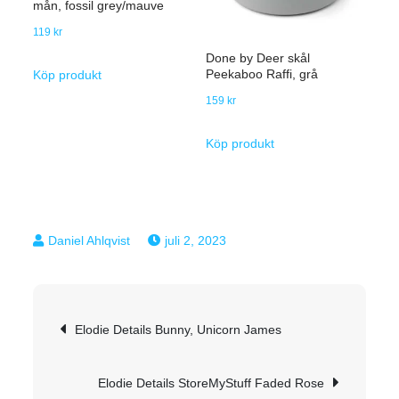
mån, fossil grey/mauve
119
kr
Done by Deer skål
Peekaboo Raffi, grå
Köp produkt
159
kr
Köp produkt
juli 2, 2023
Inläggsnavigering
Elodie Details Bunny, Unicorn James
Elodie Details StoreMyStuff Faded Rose