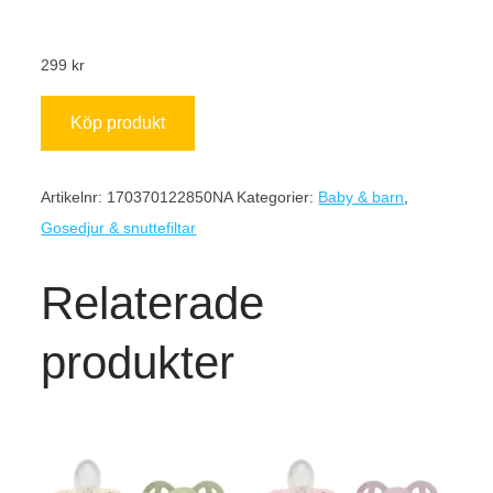
299
kr
Köp produkt
Artikelnr:
170370122850NA
Kategorier:
Baby & barn
,
Gosedjur & snuttefiltar
Relaterade
produkter