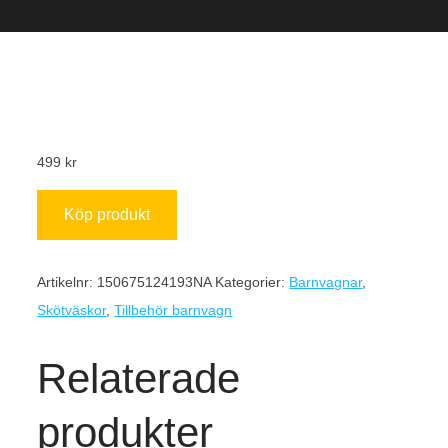
499
kr
Köp produkt
Artikelnr:
150675124193NA
Kategorier:
Barnvagnar
,
Skötväskor
,
Tillbehör barnvagn
Relaterade
produkter