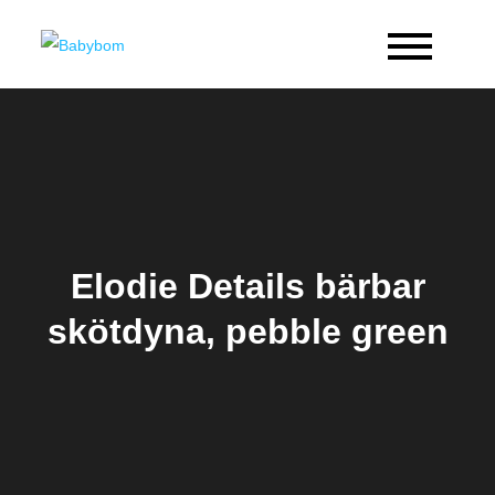
Skip
to
Babybom
Allt kring barn
content
Elodie Details bärbar
skötdyna, pebble green