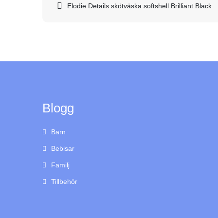
Inläggsnavigering
Elodie Details skötväska softshell Brilliant Black
Blogg
Barn
Bebisar
Familj
Tillbehör