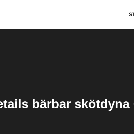
S
m
etails bärbar skötdyna 