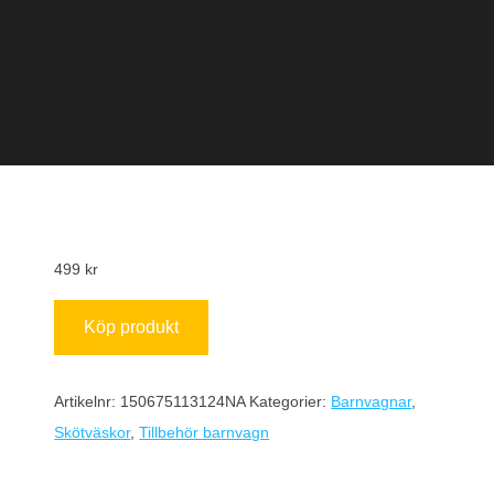
499
kr
Köp produkt
Artikelnr:
150675113124NA
Kategorier:
Barnvagnar
,
Skötväskor
,
Tillbehör barnvagn