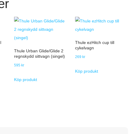
er
l
Thule ezHitch cup till
cykelvagn
Thule Urban Glide/Glide 2
regnskydd sittvagn (singel)
269
kr
595
kr
Köp produkt
Köp produkt