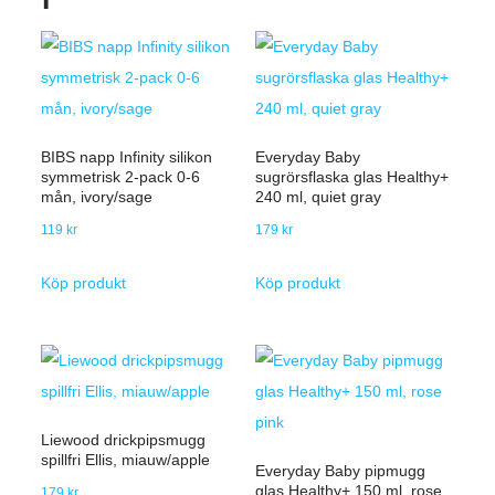
BIBS napp Infinity silikon
Everyday Baby
symmetrisk 2-pack 0-6
sugrörsflaska glas Healthy+
mån, ivory/sage
240 ml, quiet gray
119
kr
179
kr
Köp produkt
Köp produkt
Liewood drickpipsmugg
spillfri Ellis, miauw/apple
Everyday Baby pipmugg
glas Healthy+ 150 ml, rose
179
kr