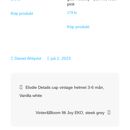
pink
179
kr
Köp produkt
Köp produkt
juli 2, 2023
Inläggsnavigering
Elodie Details cap vintage helmet 3-6 mån,
Vanilla white
Vinter&Bloom filt Joy EKO, steek grey