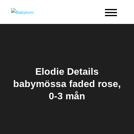
Skip
to
Babybom
Allt kring barn
content
Elodie Details
babymössa faded rose,
0-3 mån