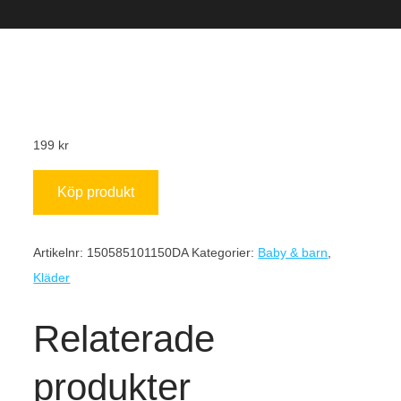
199
kr
Köp produkt
Artikelnr:
150585101150DA
Kategorier:
Baby & barn
,
Kläder
Relaterade
produkter