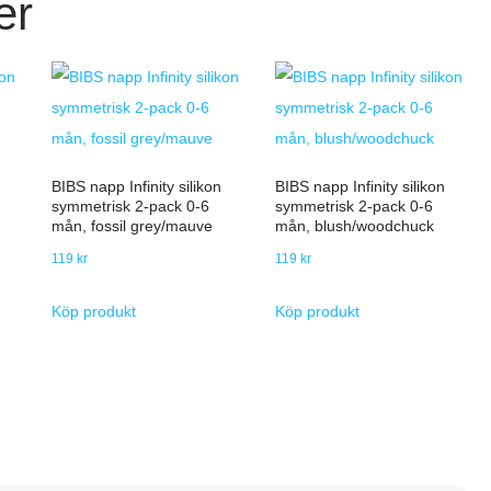
er
BIBS napp Infinity silikon
BIBS napp Infinity silikon
symmetrisk 2-pack 0-6
symmetrisk 2-pack 0-6
mån, fossil grey/mauve
mån, blush/woodchuck
119
kr
119
kr
Köp produkt
Köp produkt