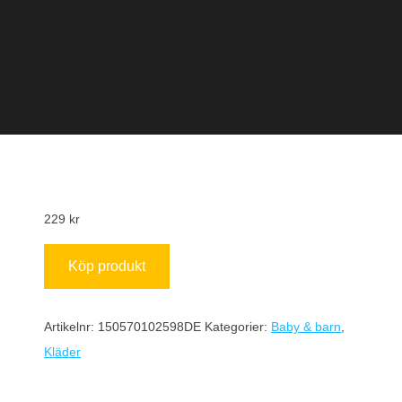
229
kr
Köp produkt
Artikelnr:
150570102598DE
Kategorier:
Baby & barn
,
Kläder