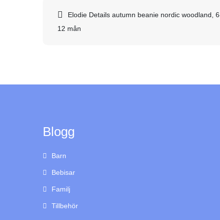
Inläggsnavigering
Elodie Details autumn beanie nordic woodland, 6
12 mån
Blogg
Barn
Bebisar
Familj
Tillbehör