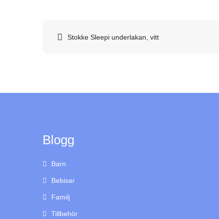
Inläggsnavigering
Stokke Sleepi underlakan, vitt
Blogg
Barn
Bebisar
Familj
Tillbehör