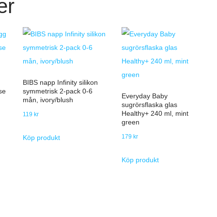
er
BIBS napp Infinity silikon
se
symmetrisk 2-pack 0-6
Everyday Baby
mån, ivory/blush
sugrörsflaska glas
Healthy+ 240 ml, mint
119
kr
green
179
kr
Köp produkt
Köp produkt