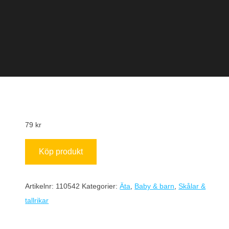
79
kr
Köp produkt
Artikelnr:
110542
Kategorier:
Äta
,
Baby & barn
,
Skålar &
tallrikar