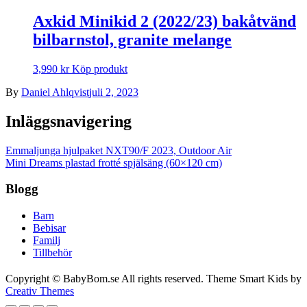
Axkid Minikid 2 (2022/23) bakåtvänd
bilbarnstol, granite melange
3,990
kr
Köp produkt
By
Daniel Ahlqvist
juli 2, 2023
Inläggsnavigering
Emmaljunga hjulpaket NXT90/F 2023, Outdoor Air
Mini Dreams plastad frotté spjälsäng (60×120 cm)
Blogg
Barn
Bebisar
Familj
Tillbehör
Copyright © BabyBom.se All rights reserved. Theme Smart Kids by
Creativ Themes