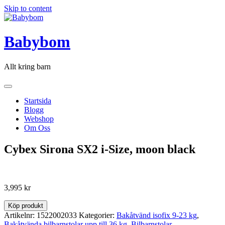
Skip to content
Babybom
Allt kring barn
Startsida
Blogg
Webshop
Om Oss
Cybex Sirona SX2 i-Size, moon black
3,995
kr
Köp produkt
Artikelnr:
1522002033
Kategorier:
Bakåtvänd isofix 9-23 kg
,
Bakåtvända bilbarnstolar upp till 36 kg
,
Bilbarnstolar