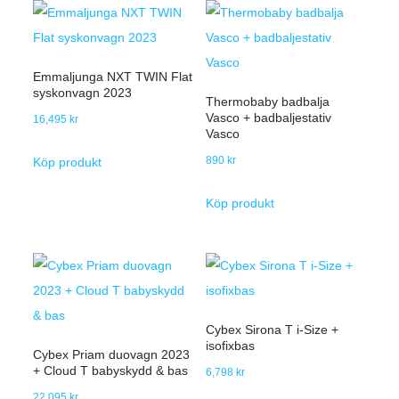
Emmaljunga NXT TWIN Flat
syskonvagn 2023
Thermobaby badbalja
Vasco + badbaljestativ
16,495
kr
Vasco
890
kr
Köp produkt
Köp produkt
Cybex Sirona T i-Size +
isofixbas
Cybex Priam duovagn 2023
+ Cloud T babyskydd & bas
6,798
kr
22,095
kr