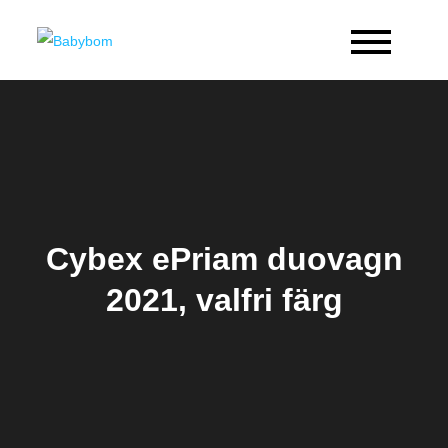
Skip
to
Babybom
Allt kring barn
content
Cybex ePriam duovagn
2021, valfri färg