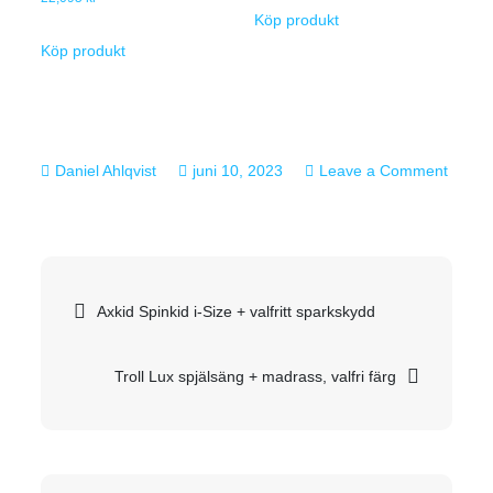
Köp produkt
Köp produkt
juni 10, 2023
Leave a Comment
on
Cybex
ePriam
Inläggsnavigering
duovagn
Axkid Spinkid i-Size + valfritt sparkskydd
2021,
valfri
Troll Lux spjälsäng + madrass, valfri färg
färg