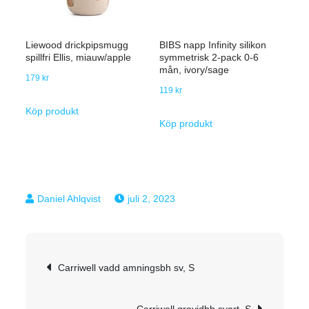
Liewood drickpipsmugg
BIBS napp Infinity silikon
spillfri Ellis, miauw/apple
symmetrisk 2-pack 0-6
mån, ivory/sage
179
kr
119
kr
Köp produkt
Köp produkt
juli 2, 2023
Inläggsnavigering
Carriwell vadd amningsbh sv, S