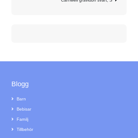
Carriwell gravidbh svart, S
Blogg
Barn
Bebisar
Familj
Tillbehör