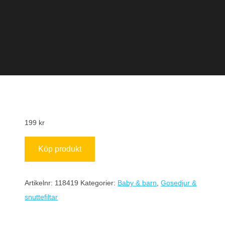
199
kr
Köp produkt
Artikelnr:
118419
Kategorier:
Baby & barn
,
Gosedjur &
snuttefiltar