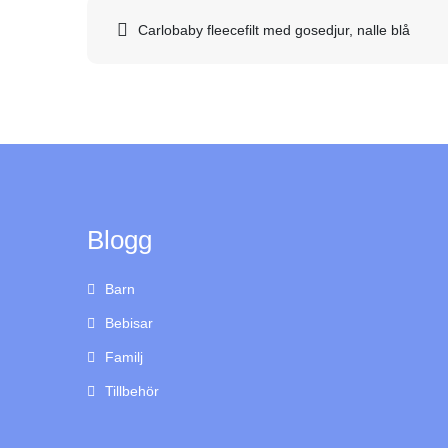
Inläggsnavigering
Carlobaby fleecefilt med gosedjur, nalle blå
Blogg
Barn
Bebisar
Familj
Tillbehör