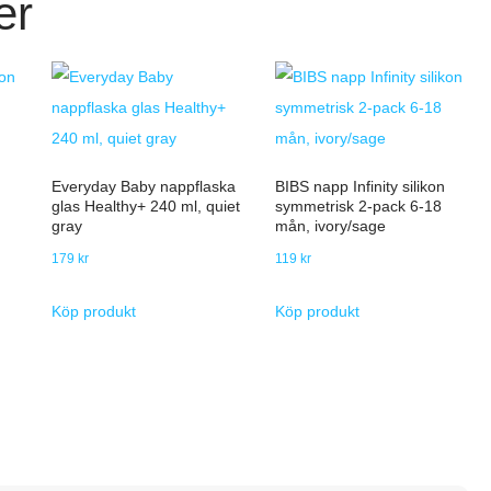
er
Everyday Baby nappflaska
BIBS napp Infinity silikon
glas Healthy+ 240 ml, quiet
symmetrisk 2-pack 6-18
gray
mån, ivory/sage
179
kr
119
kr
Köp produkt
Köp produkt