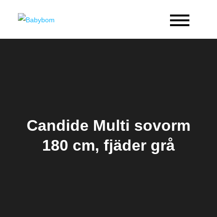
Skip
to
Babybom
Allt kring barn
content
Candide Multi sovorm
180 cm, fjäder grå