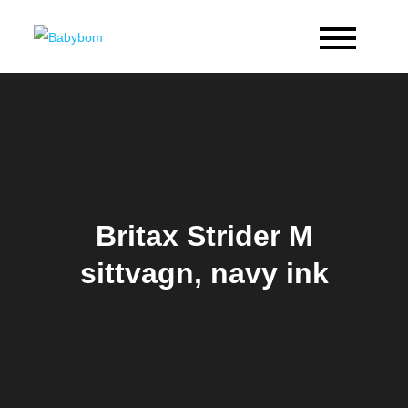
Skip
to
Babybom
Allt kring barn
content
Britax Strider M
sittvagn, navy ink