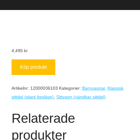
4,495
kr
Köp produkt
Artikelnr:
12000036103
Kategorier:
Barnvagnar
,
Klassisk
sittdel (plant liggläge)
,
Sittvagn (vändbar sittdel)
Relaterade
produkter