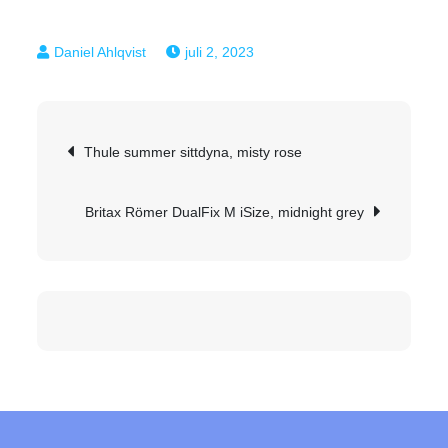
juli 2, 2023
Inläggsnavigering
Thule summer sittdyna, misty rose
Britax Römer DualFix M iSize, midnight grey