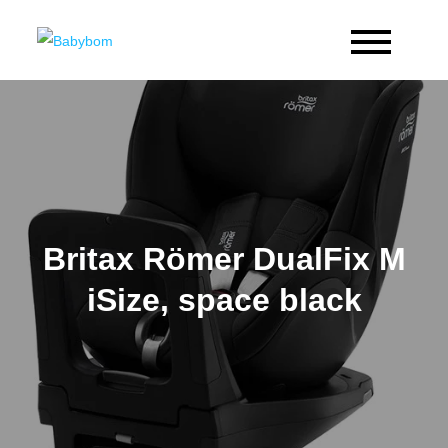
Skip
to
Babybom
Allt kring barn
content
Britax Römer DualFix M
iSize, space black