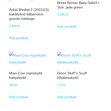
Britax Römer Baby-Safe3 i-
Size, jade green
Axkid Minikid 2 (2022/23)
bakåtvänd bilbarnstol,
2,495
kr
granite melange
3,990
kr
Köp produkt
Köp produkt
Maxi-Cosi regnskydd
Diono Stuff”n Scuff
babyskydd
bilsätesskydd
399
kr
179
kr
Köp produkt
Köp produkt