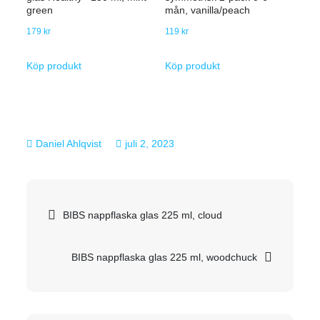
green
mån, vanilla/peach
179
kr
119
kr
Köp produkt
Köp produkt
juli 2, 2023
Inläggsnavigering
BIBS nappflaska glas 225 ml, cloud
BIBS nappflaska glas 225 ml, woodchuck