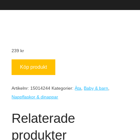
239
kr
Köp produkt
Artikelnr:
15014244
Kategorier:
Äta
,
Baby & barn
,
Nappflaskor & dinappar
Relaterade
produkter