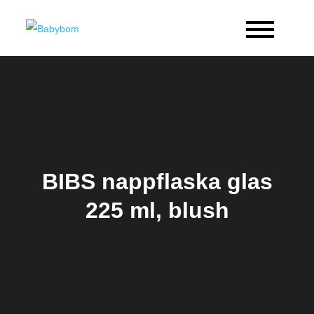
Skip
to
Babybom
Allt kring barn
content
BIBS nappflaska glas
225 ml, blush