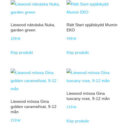
Liewood nätväska Nuka,
Rätt Start spjälskydd Mumin
garden green
EKO
109
kr
499
kr
Köp produkt
Köp produkt
Liewood mössa Gina
tuscany rose, 9-12 mån
Liewood mössa Gina
golden caramel/oat, 9-12
219
kr
mån
219
kr
Köp produkt