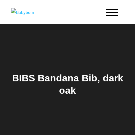
Skip
to
Babybom
Allt kring barn
content
BIBS Bandana Bib, dark
oak