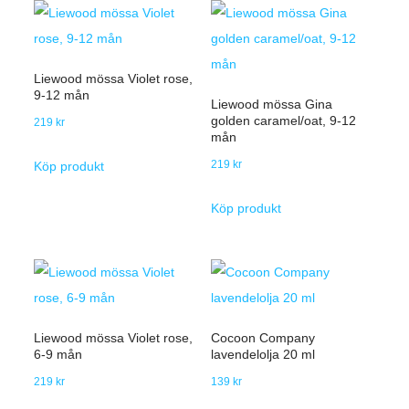
Liewood mössa Violet rose,
9-12 mån
Liewood mössa Gina
golden caramel/oat, 9-12
219
kr
mån
219
kr
Köp produkt
Köp produkt
Liewood mössa Violet rose,
Cocoon Company
6-9 mån
lavendelolja 20 ml
219
kr
139
kr