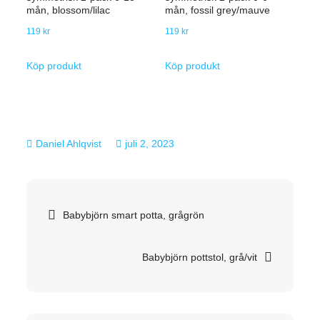
mån, blossom/lilac
mån, fossil grey/mauve
119
kr
119
kr
Köp produkt
Köp produkt
juli 2, 2023
Inläggsnavigering
Babybjörn smart potta, grågrön
Babybjörn pottstol, grå/vit