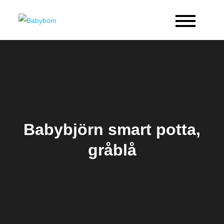
Skip
to
Babybom
Allt kring barn
content
Babybjörn smart potta,
gråblå