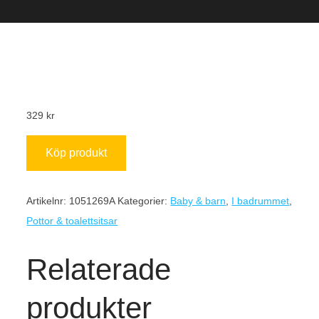
329
kr
Köp produkt
Artikelnr:
1051269A
Kategorier:
Baby & barn
,
I badrummet
,
Pottor & toalettsitsar
Relaterade
produkter