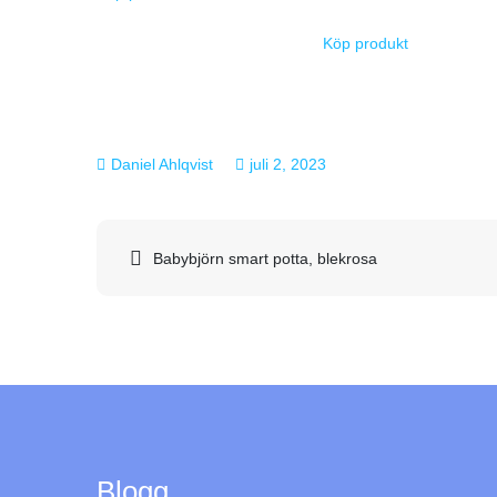
Köp produkt
juli 2, 2023
Inläggsnavigering
Babybjörn smart potta, blekrosa
Blogg