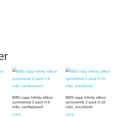
er
BIBS napp Infinity silikon
BIBS napp Infinity silikon
symmetrisk 2-pack 0-6
symmetrisk 2-pack 6-18
mån, vanilla/peach
mån, ivory/blush
119
kr
119
kr