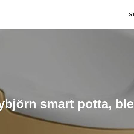
S
björn smart potta, bl