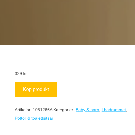
329
kr
Köp produkt
Artikelnr:
1051266A
Kategorier:
Baby & barn
,
I badrummet
,
Pottor & toalettsitsar