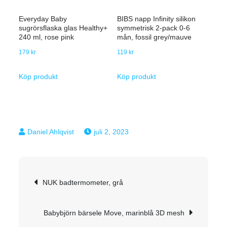
Everyday Baby
BIBS napp Infinity silikon
sugrörsflaska glas Healthy+
symmetrisk 2-pack 0-6
240 ml, rose pink
mån, fossil grey/mauve
179
kr
119
kr
Köp produkt
Köp produkt
juli 2, 2023
Inläggsnavigering
NUK badtermometer, grå
Babybjörn bärsele Move, marinblå 3D mesh