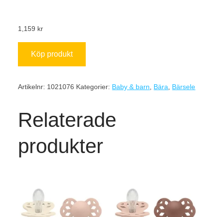
1,159
kr
Köp produkt
Artikelnr:
1021076
Kategorier:
Baby & barn
,
Bära
,
Bärsele
Relaterade
produkter