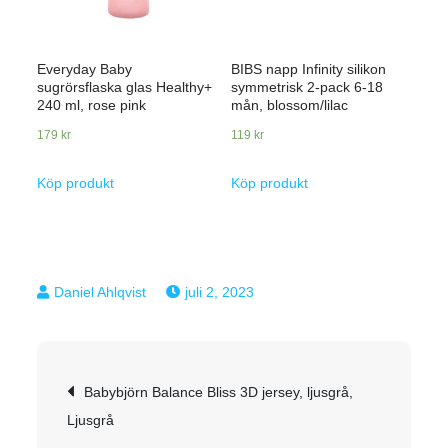
Everyday Baby
BIBS napp Infinity silikon
sugrörsflaska glas Healthy+
symmetrisk 2-pack 6-18
240 ml, rose pink
mån, blossom/lilac
179
kr
119
kr
Köp produkt
Köp produkt
juli 2, 2023
Inläggsnavigering
Babybjörn Balance Bliss 3D jersey, ljusgrå,
Ljusgrå