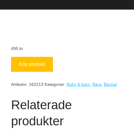
495
kr
Köp produkt
Artikelnr:
162213
Kategorier:
Baby & barn
,
Bära
,
Bärsjal
Relaterade
produkter