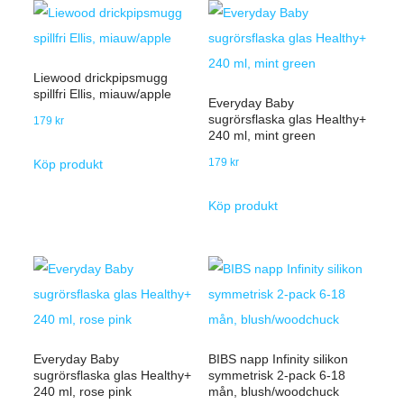
Liewood drickpipsmugg
spillfri Ellis, miauw/apple
Everyday Baby
sugrörsflaska glas Healthy+
179
kr
240 ml, mint green
179
kr
Köp produkt
Köp produkt
Everyday Baby
BIBS napp Infinity silikon
sugrörsflaska glas Healthy+
symmetrisk 2-pack 6-18
240 ml, rose pink
mån, blush/woodchuck