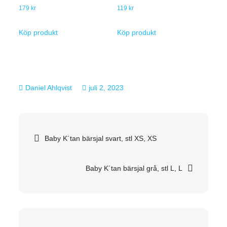
179
kr
119
kr
Köp produkt
Köp produkt
juli 2, 2023
Inläggsnavigering
Baby K´tan bärsjal svart, stl XS, XS
Baby K´tan bärsjal grå, stl L, L