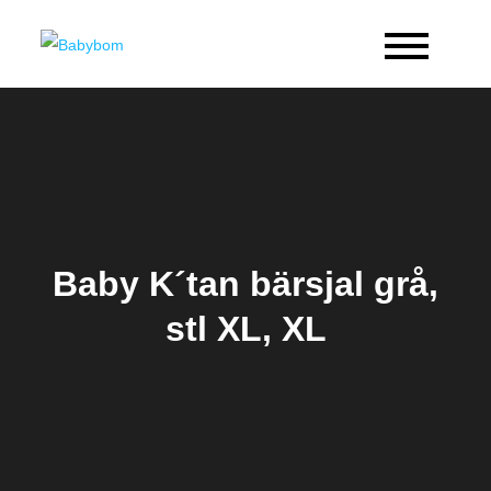
Skip
to
Babybom
Allt kring barn
content
Baby K´tan bärsjal grå,
stl XL, XL