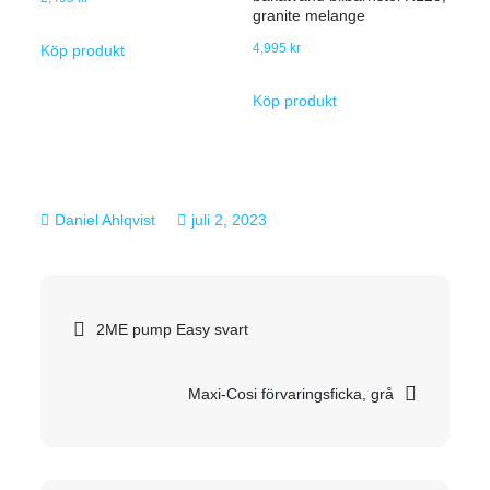
granite melange
4,995
kr
Köp produkt
Köp produkt
juli 2, 2023
Inläggsnavigering
2ME pump Easy svart
Maxi-Cosi förvaringsficka, grå