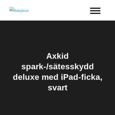
Skip
to
Babybom
Allt kring barn
content
Axkid
spark-/sätesskydd
deluxe med iPad-ficka,
svart