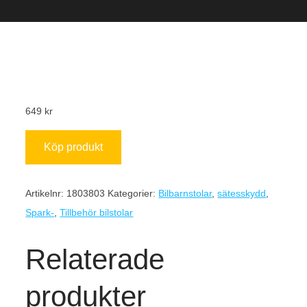
649
kr
Köp produkt
Artikelnr:
1803803
Kategorier:
Bilbarnstolar
,
sätesskydd
,
Spark-
,
Tillbehör bilstolar
Relaterade
produkter