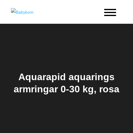
Skip
to
Babybom
Allt kring barn
content
Aquarapid aquarings
armringar 0-30 kg, rosa