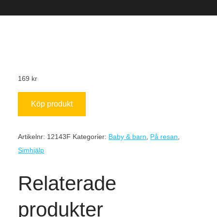
169
kr
Köp produkt
Artikelnr:
12143F
Kategorier:
Baby & barn
,
På resan
,
Simhjälp
Relaterade
produkter