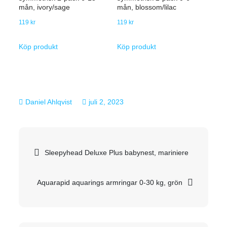
mån, ivory/sage
mån, blossom/lilac
119
kr
119
kr
Köp produkt
Köp produkt
juli 2, 2023
Inläggsnavigering
Sleepyhead Deluxe Plus babynest, mariniere
Aquarapid aquarings armringar 0-30 kg, grön